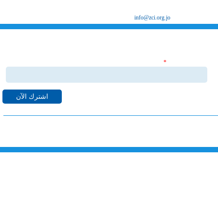
ص.ب 8639 الزرقاء 13162
البريد الإلكتروني
info@zci.org.jo
اشترك بنشراتنا الاخبارية
‏البريد الإلكتروني ‏
*
قم بالاشتراك بنشراتنا الاخبارية ليصلك كل ما هو جديد من اخبا
واحداث لدى غرفة صناعة الزرقاء على البريد الالكتروني الخاص بك.
خارطة الموقع
الرئيسية
خدماتنا
الهيكل التنظيمي