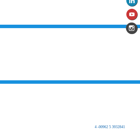
من نحن
تقديم الخدمات المميزة لتلبي متطلبات القطاع الصناعي وتواكب التطورات على
الصعيدين الوطني والعالمي للارتقاء بالصناعة الأردنية إلى آفاق جديده بهدف تحقيق
نهضة كبرى لهذا القطاع الحيوي وتحقيق تنمية اجتماعية واقتصادية مستدامه والعمل
على تكريس نهج التطوير والتحديث في مختلف المجالات الاقتصادية والاجتماعية.
اتصل بنا
المملكة الأردنية الهاشمية
المركز الرئيسي
مكتب غرفة صناعة الزرقاء - فرع الضليل
هاتف :
3932841 5 00962- 4
فاكس 3932847 5 00962