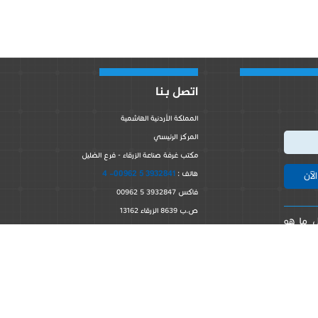
اتصل بنا
المملكة الأردنية الهاشمية
المركز الرئيسي
مكتب غرفة صناعة الزرقاء - فرع الضليل
3932841 5 00962- 4
هاتف :
فاكس 3932847 5 00962
ص.ب 8639 الزرقاء 13162
كل ما هو
info@zci.org.jo
البريد الإلكتروني
الزرقاء