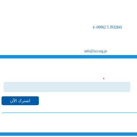
المملكة الأردنية الهاشمية
المركز الرئيسي
مكتب غرفة صناعة الزرقاء - فرع الضليل
هاتف :
3932841 5 00962- 4
فاكس 3932847 5 00962
ص.ب 8639 الزرقاء 13162
البريد الإلكتروني
info@zci.org.jo
اشترك بنشراتنا الاخبارية
‏البريد الإلكتروني ‏
*
قم بالاشتراك بنشراتنا الاخبارية ليصلك كل ما هو جديد من اخبا
واحداث لدى غرفة صناعة الزرقاء على البريد الالكتروني الخاص بك.