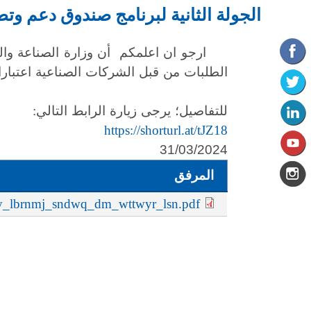
الجولة الثانية لبرنامج صندوق دعم وت
ارجو ان اعلمكم أن وزارة الصناعة والتجا
الطلبات من قبل الشركات الصناعية اعتبارا من يوم الاثنين 8 / 4 / 2024 من خلال الم
للتفاصيل؛ يرجى زيارة الرابط التالي:
https://shorturl.at/tJZ18
31/03/2024
المرفق
ny_lbrnmj_sndwq_dm_wttwyr_lsn.pdf