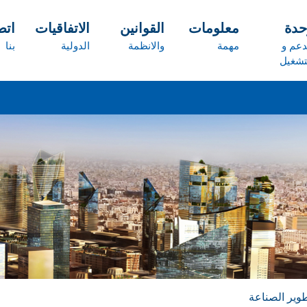
حدة
معلومات
القوانين
الاتفاقيات
ات
دعم و
مهمة
والانظمة
الدولية
بنا
تشغيل
طوير الصناعة