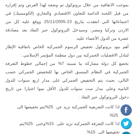
بموجب الاتفاقية من خلال بروتوكول تم وضعه لهذا الغرض وتم إقراره
من قبل اللجنة الدائمة للتعاون الاقتصادي والتجاري (الكومسيك) في
اجتماعاتها التي انعقدت
بتاريخ 23-25/11/2005 ووقع عليه كل من
الاردن وتركيا ومصر، وسيدخل البروتوكول حيز النفاذ بعد مصادقة
عشرة من
الدول الأعضاء عليه.
أهم بنود بروتوكول تخفيض الرسوم الجمركية الخاص باتفاقية الإطار
لتبادل الافضليات الجمركية بين دول منظمة المؤتمر الإسلامي :
تخضع كل دولة مشاركة ما نسبته 7% من إجمالي خطوط التعرفة
الجمركية في النظام المنسق الخاص بها للتخفيض الجمركي حسب
التالي، بحيث يتم التخفيض الجمركي على مدار اربع سنوات للدول
النامية وعلى مدار ست سنوات
للدول الأقل نموا اعتبارا من تاريخ
دخول البروتوكول حيز النفاذ :
اذا كانت التعريفية الجمركية تزيد عن 25%يتم تخفيضها الى
25%.
اذا كانت التعرفة الجمركية تزيد على 15%وحتى 25%يتم
تخفيضها الى 15%.