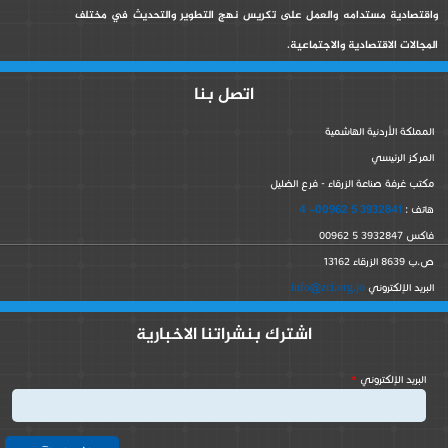
واقتصادية مستدامه والعمل على تكريس نهج التطوير والتحديث في مختلف
المجالات الاقتصادية والاجتماعية.
اتصل بنا
المملكة الأردنية الهاشمية
المركز الرئيسي
مكتب غرفة صناعة الزرقاء - فرع الضليل
3932841 5 00962- 4
هاتف :
فاكس 3932847 5 00962
ص.ب 8639 الزرقاء 13162
info@zci.org.jo
البريد الإلكتروني
اشترك بنشراتنا الاخبارية
‏البريد الإلكتروني ‏
*