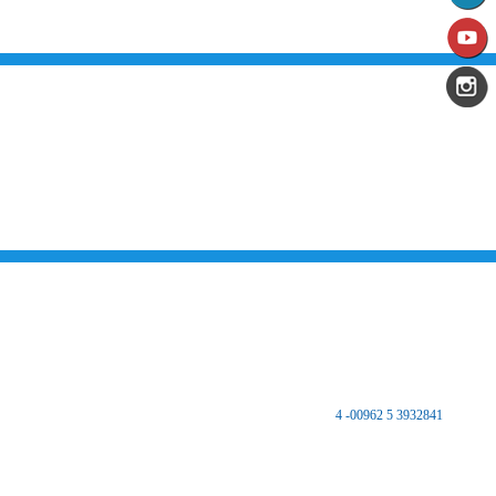
من نحن
تقديم الخدمات المميزة لتلبي متطلبات القطاع الصناعي وتواكب التطورات على
الصعيدين الوطني والعالمي للارتقاء بالصناعة الأردنية إلى آفاق جديده بهدف تحقيق
نهضة كبرى لهذا القطاع الحيوي وتحقيق تنمية اجتماعية واقتصادية مستدامه والعمل
على تكريس نهج التطوير والتحديث في مختلف المجالات الاقتصادية والاجتماعية.
اتصل بنا
المملكة الأردنية الهاشمية
المركز الرئيسي
مكتب غرفة صناعة الزرقاء - فرع الضليل
هاتف :
3932841 5 00962- 4
فاكس 3932847 5 00962
ص.ب 8639 الزرقاء 13162