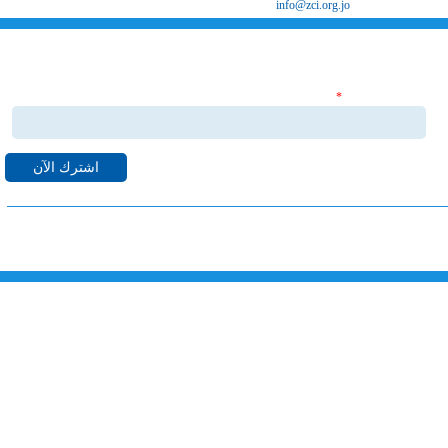
البريد الإلكتروني
info@zci.org.jo
اشترك بنشراتنا الاخبارية
‏البريد الإلكتروني ‏
*
قم بالاشتراك بنشراتنا الاخبارية ليصلك كل ما هو جديد من اخبا
واحداث لدى غرفة صناعة الزرقاء على البريد الالكتروني الخاص بك.
خارطة الموقع
الرئيسية
خدماتنا
الهيكل التنظيمي
مجلس الادارة
معرض الصور