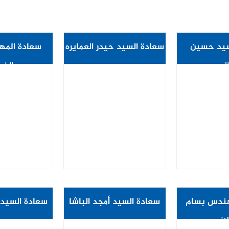
سيد حسين
سعادة السيد حيدر العمايره
سعادة المه
تمه
الضم
مجلس ادارة
نائب ثان لرئيس مجلس
أمين 
ة الزرقاء
ادارة غرفة صناعة الزرقاء
هندس بسام
سعادة السيد أمجد الباشا
سعادة السيدة
لاني