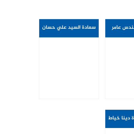
ندس عامر
سعادة السيد علي حسان
ور
السر
نائب امين السر
 دينا خياط