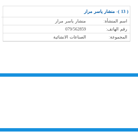
( 13 )- منشار ياسر مرار
اسم المنشأة:
منشار ياسر مرار
رقم الهاتف:
079/562859
المجموعة:
الصناعات الانشائية
من نحن
تقديم الخدمات المميزة لتلبي متطلبات القطاع الصناعي وتواكب التطورات على
الصعيدين الوطني والعالمي للارتقاء بالصناعة الأردنية إلى آفاق جديده بهدف تحقيق
نهضة كبرى لهذا القطاع الحيوي وتحقيق تنمية اجتماعية واقتصادية مستدامه والعمل
على تكريس نهج التطوير والتحديث في مختلف المجالات الاقتصادية والاجتماعية.