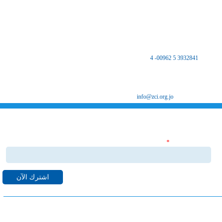
اتصل بنا
المملكة الأردنية الهاشمية
المركز الرئيسي
مكتب غرفة صناعة الزرقاء - فرع الضليل
هاتف :
3932841 5 00962- 4
فاكس 3932847 5 00962
ص.ب 8639 الزرقاء 13162
البريد الإلكتروني
info@zci.org.jo
اشترك بنشراتنا الاخبارية
‏البريد الإلكتروني ‏
*
قم بالاشتراك بنشراتنا الاخبارية ليصلك كل ما هو جديد من اخبا
واحداث لدى غرفة صناعة الزرقاء على البريد الالكتروني الخاص بك.