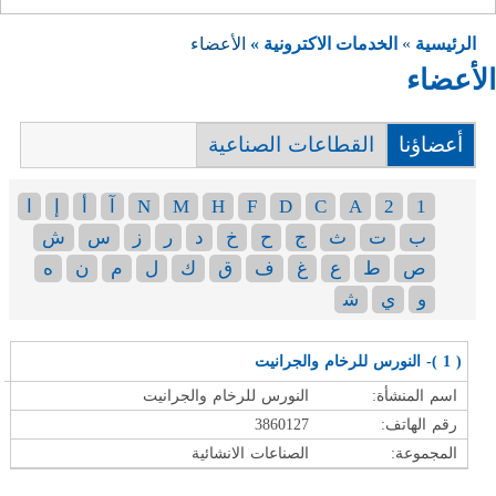
الرئيسية
»
الخدمات الاكترونية »
الأعضاء
الأعضاء
أعضاؤنا
القطاعات الصناعية
1
2
A
C
D
F
H
M
N
آ
أ
إ
ا
ب
ت
ث
ج
ح
خ
د
ر
ز
س
ش
ص
ط
ع
غ
ف
ق
ك
ل
م
ن
ه
و
ي
ﺷ
( 1 )- النورس للرخام والجرانيت
اسم المنشأة:
النورس للرخام والجرانيت
رقم الهاتف:
3860127
المجموعة:
الصناعات الانشائية