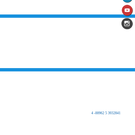
من نحن
تقديم الخدمات المميزة لتلبي متطلبات القطاع الصناعي وتواكب التطورات على
الصعيدين الوطني والعالمي للارتقاء بالصناعة الأردنية إلى آفاق جديده بهدف تحقيق
نهضة كبرى لهذا القطاع الحيوي وتحقيق تنمية اجتماعية واقتصادية مستدامه والعمل
على تكريس نهج التطوير والتحديث في مختلف المجالات الاقتصادية والاجتماعية.
اتصل بنا
المملكة الأردنية الهاشمية
المركز الرئيسي
مكتب غرفة صناعة الزرقاء - فرع الضليل
هاتف :
3932841 5 00962- 4
فاكس 3932847 5 00962
ص.ب 8639 الزرقاء 13162