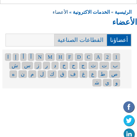
الرئيسية
»
الخدمات الاكترونية »
الأعضاء
الأعضاء
أعضاؤنا
القطاعات الصناعية
1
2
A
C
D
F
H
M
N
آ
أ
إ
ا
ب
ت
ث
ج
ح
خ
د
ر
ز
س
ش
ص
ط
ع
غ
ف
ق
ك
ل
م
ن
ه
و
ي
ﺷ