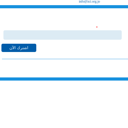
البريد الإلكتروني
info@zci.org.jo
اشترك بنشراتنا الاخبارية
‏البريد الإلكتروني ‏
*
قم بالاشتراك بنشراتنا الاخبارية ليصلك كل ما هو جديد من اخبا
واحداث لدى غرفة صناعة الزرقاء على البريد الالكتروني الخاص بك.
خارطة الموقع
الرئيسية
خدماتنا
الهيكل التنظيمي
مجلس الادارة
معرض الصور