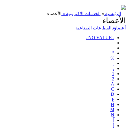
الرئيسية
»
الخدمات الاكترونية »
الأعضاء
الأعضاء
أعضاؤنا
القطاعات الصناعية
- NO VALUE -
"
%
-
.
1
2
A
C
D
F
H
M
N
آ
أ