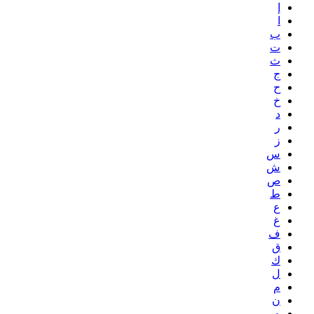
إ
ا
ب
ت
ث
ج
ح
خ
د
ر
ز
س
ش
ص
ط
ع
غ
ف
ق
ك
ل
م
ن
ه