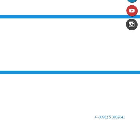
من نحن
تقديم الخدمات المميزة لتلبي متطلبات القطاع الصناعي وتواكب التطورات على
الصعيدين الوطني والعالمي للارتقاء بالصناعة الأردنية إلى آفاق جديده بهدف تحقيق
نهضة كبرى لهذا القطاع الحيوي وتحقيق تنمية اجتماعية واقتصادية مستدامه والعمل
على تكريس نهج التطوير والتحديث في مختلف المجالات الاقتصادية والاجتماعية.
اتصل بنا
المملكة الأردنية الهاشمية
المركز الرئيسي
مكتب غرفة صناعة الزرقاء - فرع الضليل
هاتف :
3932841 5 00962- 4
فاكس 3932847 5 00962
ص.ب 8639 الزرقاء 13162