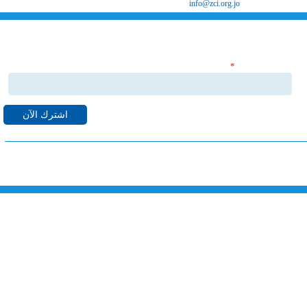
البريد الإلكتروني
info@zci.org.jo
اشترك بنشراتنا الاخبارية
‏البريد الإلكتروني ‏
*
قم بالاشتراك بنشراتنا الاخبارية ليصلك كل ما هو جديد من اخبا
واحداث لدى غرفة صناعة الزرقاء على البريد الالكتروني الخاص بك.
خارطة الموقع
الرئيسية
خدماتنا
الهيكل التنظيمي
مجلس الادارة
معرض الصور