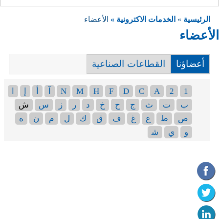
الرئيسية
»
الخدمات الاكترونية »
الأعضاء
الأعضاء
أعضاؤنا
القطاعات الصناعية
1
2
A
C
D
F
H
M
N
آ
أ
إ
ا
ب
ت
ث
ج
ح
خ
د
ر
ز
س
ش
ص
ط
ع
غ
ف
ق
ك
ل
م
ن
ه
و
ي
ﺷ