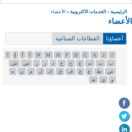
الرئيسية
»
الخدمات الاكترونية »
الأعضاء
الأعضاء
أعضاؤنا
القطاعات الصناعية
1
2
A
C
D
F
H
M
N
آ
أ
إ
ا
ب
ت
ث
ج
ح
خ
د
ر
ز
س
ش
ص
ط
ع
غ
ف
ق
ك
ل
م
ن
ه
و
ي
ﺷ