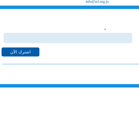
البريد الإلكتروني
info@zci.org.jo
اشترك بنشراتنا الاخبارية
‏البريد الإلكتروني ‏
*
قم بالاشتراك بنشراتنا الاخبارية ليصلك كل ما هو جديد من اخبا
واحداث لدى غرفة صناعة الزرقاء على البريد الالكتروني الخاص بك.
خارطة الموقع
الرئيسية
خدماتنا
الهيكل التنظيمي
مجلس الادارة
معرض الصور