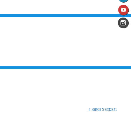
من نحن
تقديم الخدمات المميزة لتلبي متطلبات القطاع الصناعي وتواكب التطورات على
الصعيدين الوطني والعالمي للارتقاء بالصناعة الأردنية إلى آفاق جديده بهدف تحقيق
نهضة كبرى لهذا القطاع الحيوي وتحقيق تنمية اجتماعية واقتصادية مستدامه والعمل
على تكريس نهج التطوير والتحديث في مختلف المجالات الاقتصادية والاجتماعية.
اتصل بنا
المملكة الأردنية الهاشمية
المركز الرئيسي
مكتب غرفة صناعة الزرقاء - فرع الضليل
هاتف :
3932841 5 00962- 4
فاكس 3932847 5 00962
ص.ب 8639 الزرقاء 13162